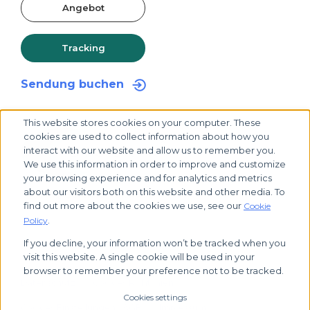
Angebot
Tracking
Sendung buchen
This website stores cookies on your computer. These
cookies are used to collect information about how you
interact with our website and allow us to remember you.
We use this information in order to improve and customize
your browsing experience and for analytics and metrics
about our visitors both on this website and other media. To
find out more about the cookies we use, see our
Cookie
.
Policy
If you decline, your information won’t be tracked when you
© 2026 Biocair, alle Rechte vorbehalten.
visit this website. A single cookie will be used in your
browser to remember your preference not to be tracked.
Datenschutz
Cookies Richtlinien
Cookies settings
Cookies Einstellungen
AGB
Impressum