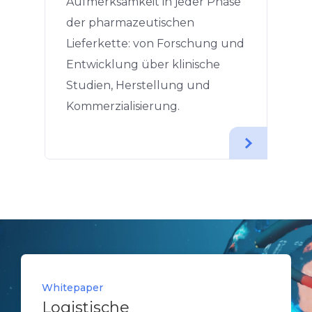
Aufmerksamkeit in jeder Phase
der pharmazeutischen
Lieferkette: von Forschung und
Entwicklung über klinische
Studien, Herstellung und
Kommerzialisierung.
Whitepaper
Whitepaper
Fallstudie
Whitepaper
Whitepaper
Anpassung der individuell
Logistische
Innovative Supply Chain für
Anpassung der individuell
Logistische